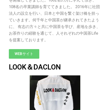
を開催してきました。1062名の方に学んで頂き、
108名の卒業講師を育ててきました。 2016年に社団
法人の設立を行い、日本と中国を繋ぐ架け橋を担っ
ていきます。何千年と中国茶が継承されてきたよう
に、 有志の方々と共に中国茶を学び、産地を歩き、
お茶作りの経験を通じて、人それぞれの中国茶Life
を提案しております。
WEBサイト
LOOK＆DACLON