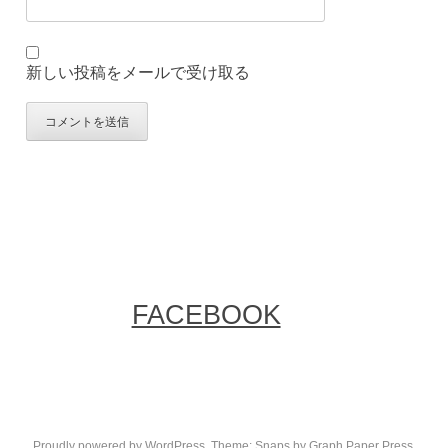
新しい投稿をメールで受け取る
FACEBOOK
Proudly powered by WordPress
. Theme: Snaps by
Graph Paper Press
.