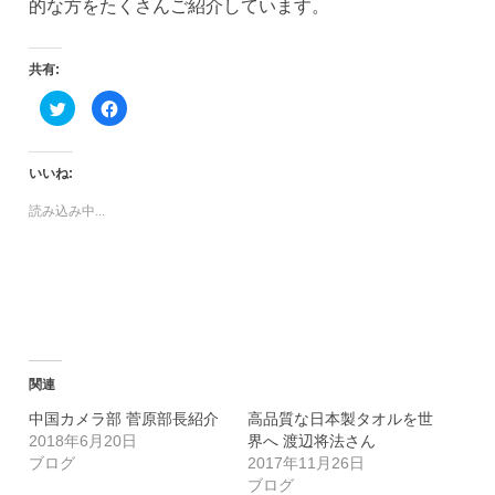
的な方をたくさんご紹介しています。
共有:
ク
Facebook
リ
で
ッ
共
ク
有
し
す
て
る
いいね:
Twitter
に
で
は
共
ク
読み込み中...
有
リ
(新
ッ
し
ク
い
し
ウ
て
ィ
く
ン
だ
ド
さ
ウ
い
で
(新
開
し
き
い
ま
ウ
関連
す)
ィ
ン
中国カメラ部 菅原部長紹介
高品質な日本製タオルを世
ド
ウ
2018年6月20日
界へ 渡辺将法さん
で
開
ブログ
2017年11月26日
き
ブログ
ま